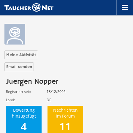
Meine Aktivität
Email senden
Juergen Nopper
Registriert seit
18/12/2005
Land
DE
Bewertung
Nachrichten
hinzugefügt
im Forum
4
11