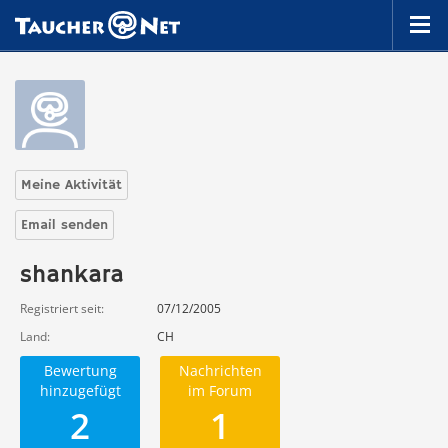
Meine Aktivität
Email senden
shankara
Registriert seit
07/12/2005
Land
CH
Bewertung
Nachrichten
hinzugefügt
im Forum
2
1