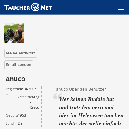
Meine Aktivität
Email senden
anuco
Registriert
24/10/2005
anuco Über den Benutzer
seit
Zertifizierung
PADI
Wer keinen Buddie hat
-
und trotzdem gern mal
Rescue
hier im Helenesee tauchen
Geburtsjahr
1960
möchte, der stelle einfach
Land
DE