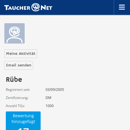
Meine Aktivität
Email senden
Rübe
Registriert seit
03/09/2005
Zertifizierung
DM
Anzahl TGs
1000
Bewertung
hinzugefügt