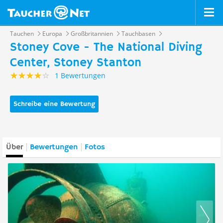
Tauchen
Europa
Großbritannien
Tauchbasen
Stoney Cove - The National Diving
Center, Stoney Stanton
1 Bewertungen
Schreibe eine Bewertung
Über
Bewertungen
Fotos