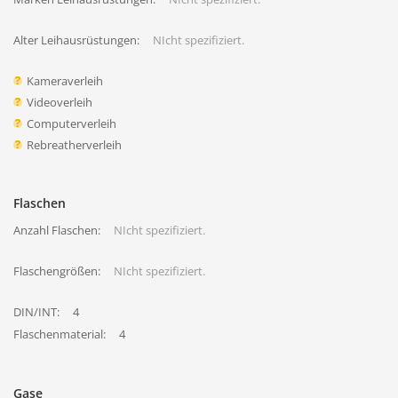
Alter Leihausrüstungen:
NIcht spezifiziert.
Kameraverleih
Videoverleih
Computerverleih
Rebreatherverleih
Flaschen
Anzahl Flaschen:
NIcht spezifiziert.
Flaschengrößen:
NIcht spezifiziert.
DIN/INT:
4
Flaschenmaterial:
4
Gase