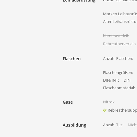
Marken Leihausrü
Alter Leihausrüst
Kameraverleih
Rebreatherverleih
Flaschen
Anzahl Flaschen:
Flaschengrößen:
DIN/INT:
DIN
Flaschenmaterial:
Gase
Nitrox
Rebreathersupp
Ausbildung
Anzahl TLs:
NIcht