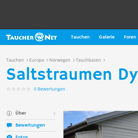
Tauchen
Galerie
Foren
Tauchen
Europa
Norwegen
Tauchbasen
Saltstraumen D
0 Bewertungen
Über
Bewertungen
Fotos