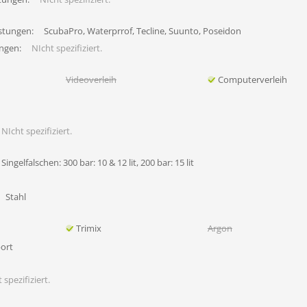
stungen:
ScubaPro, Waterprrof, Tecline, Suunto, Poseidon
ungen:
NIcht spezifiziert.
Videoverleih
Computerverleih
NIcht spezifiziert.
Singelfalschen: 300 bar: 10 & 12 lit, 200 bar: 15 lit
Stahl
Trimix
Argon
ort
 spezifiziert.