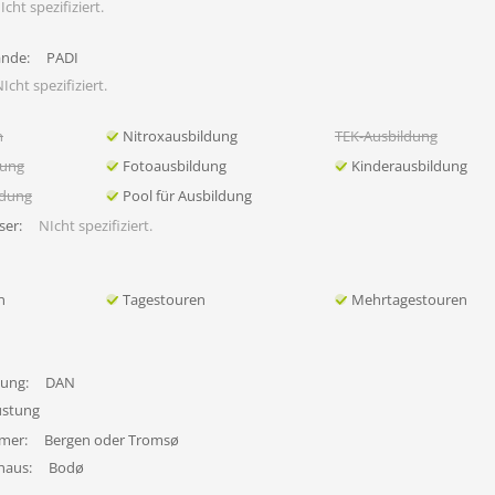
Icht spezifiziert.
ände:
PADI
Icht spezifiziert.
n
Nitroxausbildung
TEK-Ausbildung
dung
Fotoausbildung
Kinderausbildung
ldung
Pool für Ausbildung
ser:
NIcht spezifiziert.
n
Tagestouren
Mehrtagestouren
tung:
DAN
üstung
mer:
Bergen oder Tromsø
haus:
Bodø