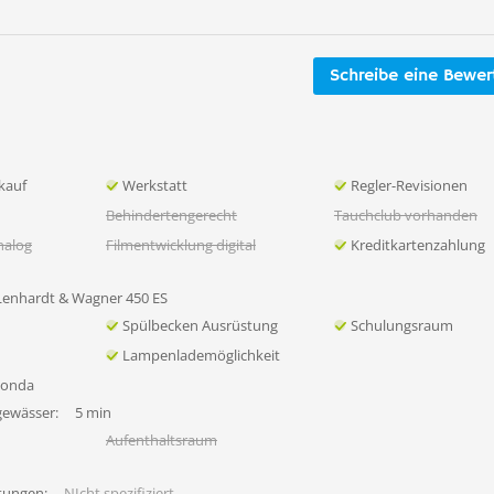
Schreibe eine Bewe
kauf
Werkstatt
Regler-Revisionen
Behindertengerecht
Tauchclub vorhanden
nalog
Filmentwicklung digital
Kreditkartenzahlung
Lenhardt & Wagner 450 ES
Spülbecken Ausrüstung
Schulungsraum
Lampenlademöglichkeit
Honda
gewässer:
5 min
Aufenthaltsraum
tungen:
NIcht spezifiziert.