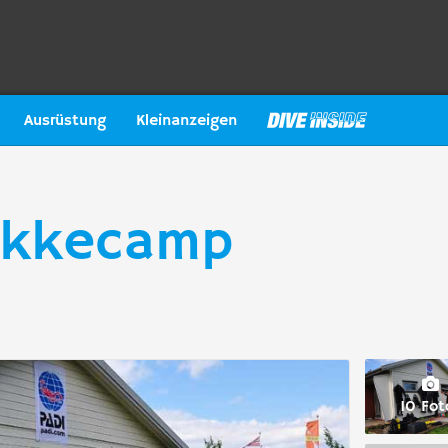
Ausrüstung
Kleinanzeigen
ykkecamp
10 Fot