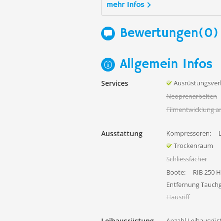
mehr Infos
Bewertungen(0)
Allgemein Infos
Services
Ausrüstungsver
Neoprenarbeiten
Filmentwicklung a
Ausstattung
Kompressoren:
Trockenraum
Schliessfächer
Boote:
RIB 250 
Entfernung Tauch
Hausriff
Leihausrüstung
Anzahl Leihausrüs