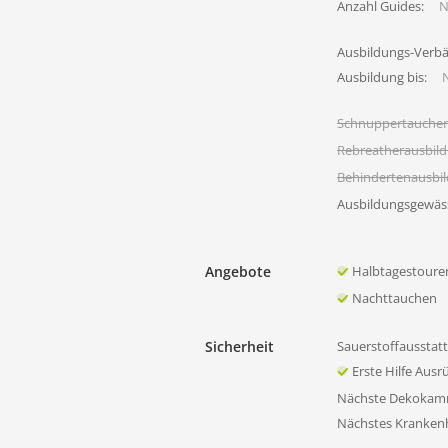
Anzahl Guides:
N
Ausbildungs-Verb
Ausbildung bis:
N
Schnuppertauche
Rebreatherausbil
Behindertenausbi
Ausbildungsgewäs
Angebote
Halbtagestoure
Nachttauchen
Sicherheit
Sauerstoffausstat
Erste Hilfe Ausr
Nächste Dekokam
Nächstes Kranken