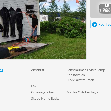
2 Vide
Hochla
il
Anschrift:
Saltstraumen DykkeCamp
Kapstøveien 6
8056 Saltstraumen
0
Fax:
Öffnungszeiten:
Mai bis Oktober täglich.
Skype-Name Basis: