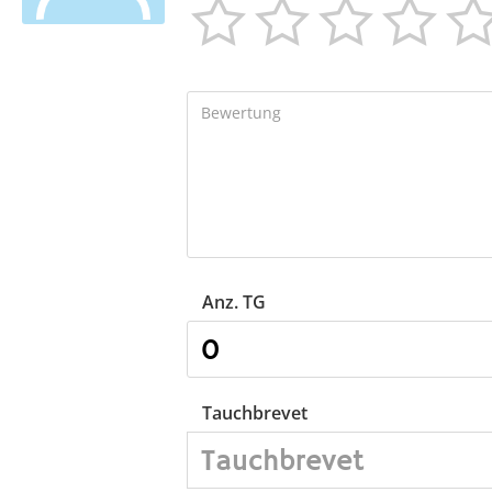




Anz. TG
Tauchbrevet