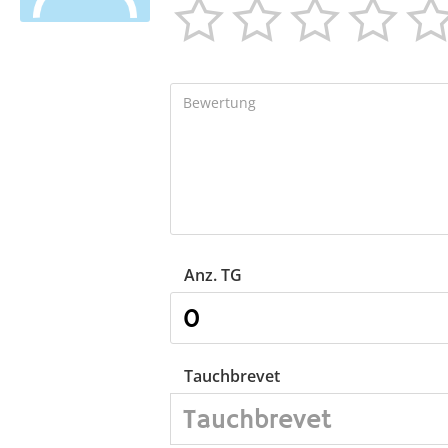




Anz. TG
Tauchbrevet