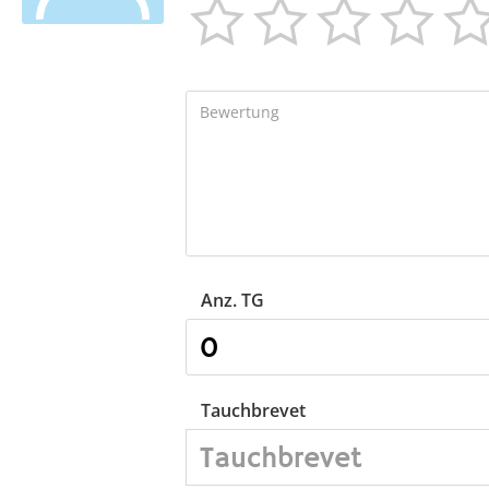




Anz. TG
Tauchbrevet