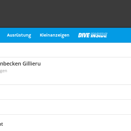
Ausrüstung
Kleinanzeigen
enbecken Gillieru
ngen
ht