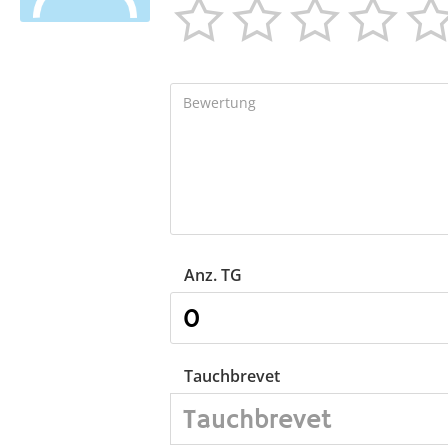




Anz. TG
Tauchbrevet