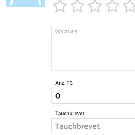




Anz. TG
Tauchbrevet