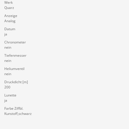
Werk
Quarz
Anzeige
Analog
Datum
ja
Chronometer
nein
Tiefenmesser
nein
Heliumventil
nein
Druckdicht [m]
200
Lunette
ja
Farbe Ziffbl.
Kunstoff,schwarz