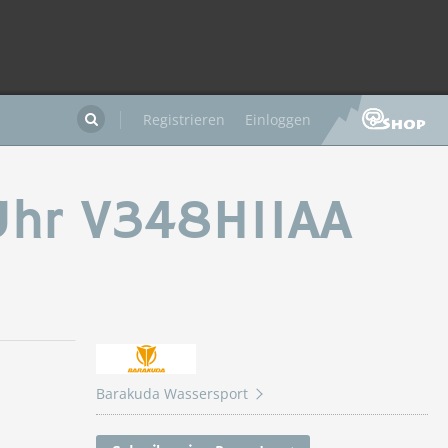
Registrieren
Einloggen

Uhr V348H11AA
Barakuda Wassersport