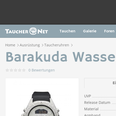
Tauchen
Galerie
Foren
Home
Ausrüstung
Taucheruhren
Barakuda Wasse
0 Bewertungen
E
UVP
Release Datum
Material
Armband