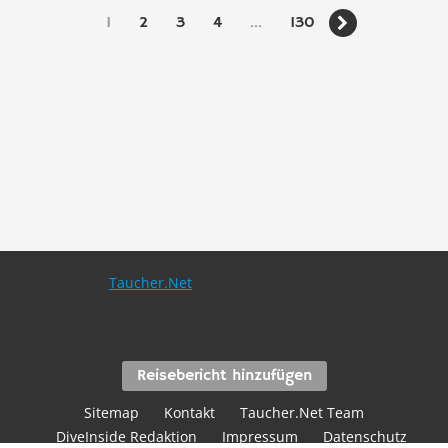
1
2
3
4
...
130

Taucher.Net
Reisebericht hinzufügen
Sitemap
Kontakt
Taucher.Net Team
DiveInside Redaktion
Impressum
Datenschutz