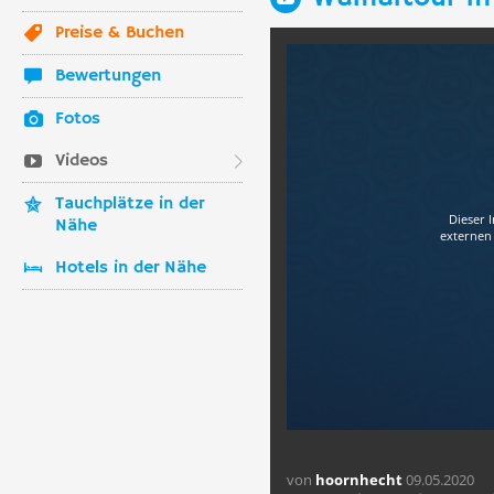
Preise & Buchen
Bewertungen
Fotos
Videos
Tauchplätze in der
Dieser 
Nähe
externen 
Hotels in der Nähe
von
hoornhecht
09.05.2020