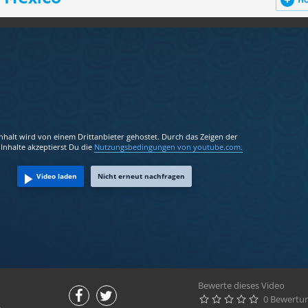
H
Inhalt wird von einem Drittanbieter gehostet. Durch das Zeigen der
Inhalte akzeptierst Du die
Nutzungsbedingungen
von youtube.com.
Video laden
Nicht erneut nachfragen
Bewerte dieses Video
0 Bewertu




