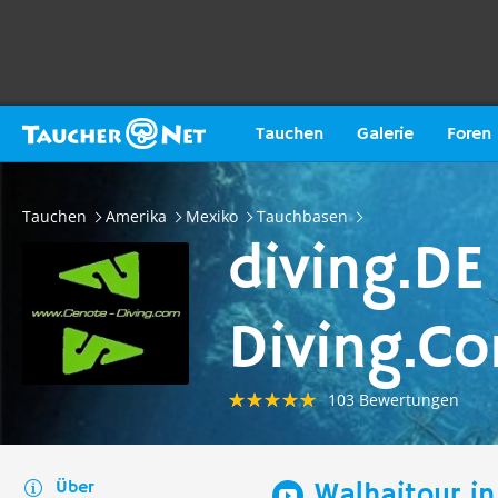
Tauchen
Galerie
Foren
Tauchen
Amerika
Mexiko
Tauchbasen
diving.D
Diving.C
103 Bewertungen
Über
Walhaitour i