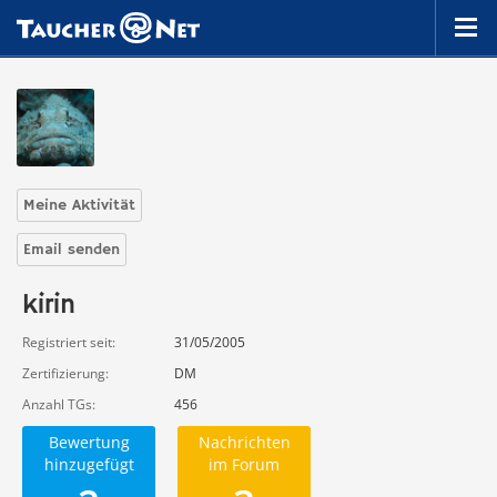
Meine Aktivität
Email senden
kirin
Registriert seit
31/05/2005
Zertifizierung
DM
Anzahl TGs
456
Bewertung
Nachrichten
hinzugefügt
im Forum