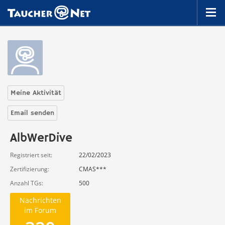
Meine Aktivität
Email senden
AlbWerDive
Registriert seit
22/02/2023
Zertifizierung
CMAS***
Anzahl TGs
500
Nachrichten
im Forum