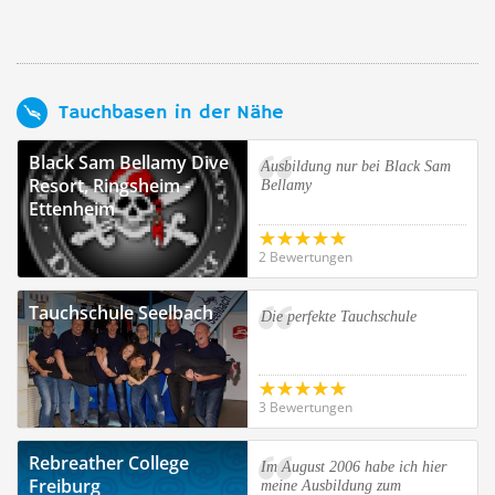
Tauchbasen in der Nähe
Black Sam Bellamy Dive
Ausbildung nur bei Black Sam
Resort, Ringsheim -
Bellamy
Ettenheim
2 Bewertungen
Tauchschule Seelbach
Die perfekte Tauchschule
3 Bewertungen
Rebreather College
Im August 2006 habe ich hier
Freiburg
meine Ausbildung zum