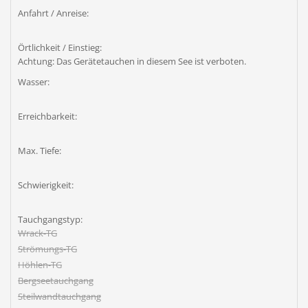
Anfahrt / Anreise:
Örtlichkeit / Einstieg:
Achtung: Das Gerätetauchen in diesem See ist verboten.
Wasser:
Erreichbarkeit:
Max. Tiefe:
Schwierigkeit:
Tauchgangstyp:
Wrack-TG
Strömungs-TG
Höhlen-TG
Bergseetauchgang
Steilwandtauchgang