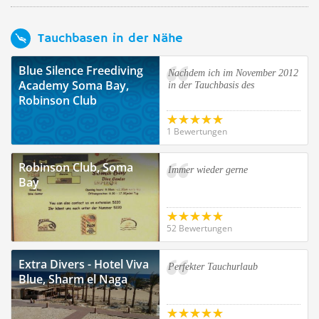
Tauchbasen in der Nähe
Blue Silence Freediving
Nachdem ich im November 2012
Academy Soma Bay,
in der Tauchbasis des
Robinson Club
1 Bewertungen
Robinson Club, Soma
Immer wieder gerne
Bay
52 Bewertungen
Extra Divers - Hotel Viva
Perfekter Tauchurlaub
Blue, Sharm el Naga