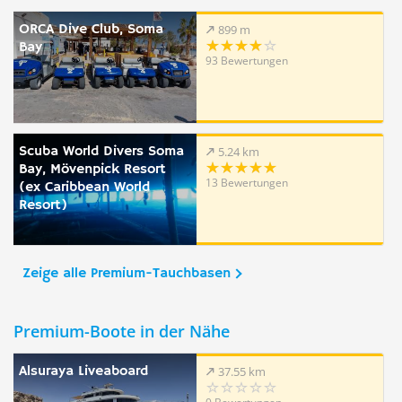
ORCA Dive Club, Soma
899 m
Bay
93 Bewertungen
Scuba World Divers Soma
5.24 km
Bay, Mövenpick Resort
13 Bewertungen
(ex Caribbean World
Resort)
Zeige alle Premium-Tauchbasen
Premium-Boote in der Nähe
Alsuraya Liveaboard
37.55 km