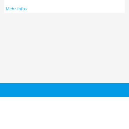
Mehr Infos
Taucher.Net
Reisebericht hinzufügen