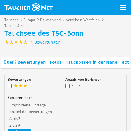
Tauchen
Europa
Deutschland
Nordrhein-Westfalen
Tauchplätze
Tauchsee des TSC-Bonn
1 Bewertungen
Über
Bewertungen
Fotos
Tauchbasen in der Nähe
Hote
Bewertungen
Anzahl von Berichten
5 - 25
Sortieren nach
Empfohlene Einträge
Anzahl der Bewertungen
A bis Z
Z bis A