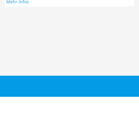
Mehr Infos
Taucher.Net
Reisebericht hinzufügen
Sitemap
Kontakt
Taucher.Net Team
DiveInside Redaktion
Impressum
Datenschutz