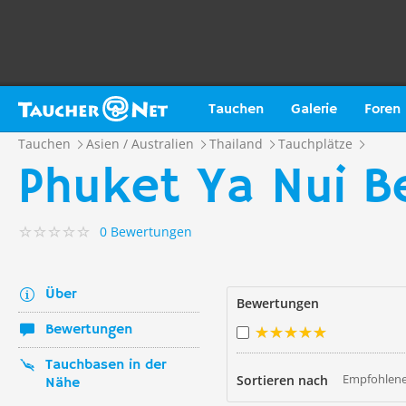
Tauchen
Galerie
Foren
Tauchen
Asien / Australien
Thailand
Tauchplätze
Phuket Ya Nui B
0 Bewertungen
Über
Bewertungen
Bewertungen
Tauchbasen in der
Empfohlene
Sortieren nach
Nähe