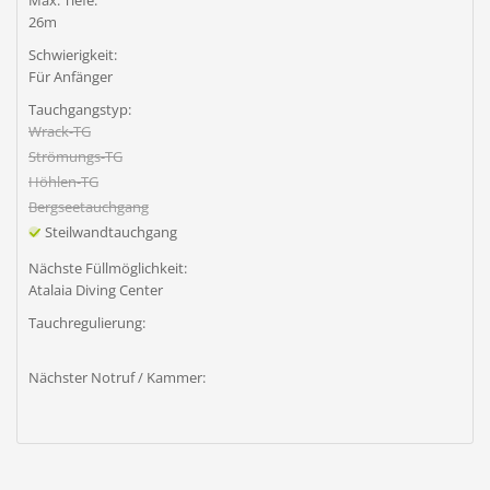
Max. Tiefe:
26m
Schwierigkeit:
Für Anfänger
Tauchgangstyp:
Wrack-TG
Strömungs-TG
Höhlen-TG
Bergseetauchgang
Steilwandtauchgang
Nächste Füllmöglichkeit:
Atalaia Diving Center
Tauchregulierung:
Nächster Notruf / Kammer: