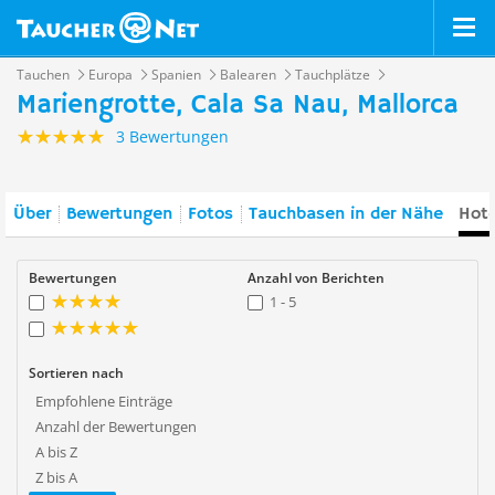
Tauchen
Europa
Spanien
Balearen
Tauchplätze
Mariengrotte, Cala Sa Nau, Mallorca
3 Bewertungen
Über
Bewertungen
Fotos
Tauchbasen in der Nähe
Hote
Bewertungen
Anzahl von Berichten
1 - 5
Sortieren nach
Empfohlene Einträge
Anzahl der Bewertungen
A bis Z
Z bis A