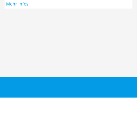
Mehr Infos
Taucher.Net
Reisebericht hinzufügen
Sitemap
Kontakt
Taucher.Net Team
DiveInside Redaktion
Impressum
Datenschutz