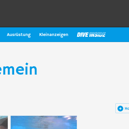
Ausrüstung
Kleinanzeigen
emein
H