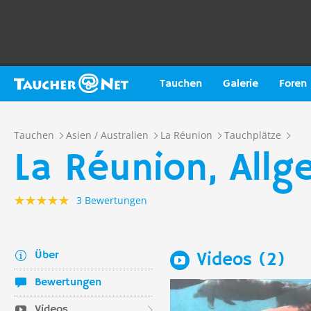
Tauchen
Galerie
Foren
Tauchen
Asien / Australien
La Réunion
Tauchplätze
La Réunion, Allg
3 Bewertungen
Über
Videos (2)
Bewertungen
Videos