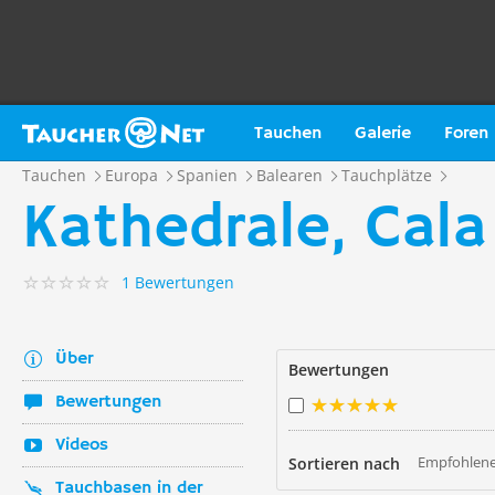
Tauchen
Galerie
Foren
Tauchen
Europa
Spanien
Balearen
Tauchplätze
Kathedrale, Cala
1 Bewertungen
Über
Bewertungen
Bewertungen
Videos
Empfohlene
Sortieren nach
Tauchbasen in der