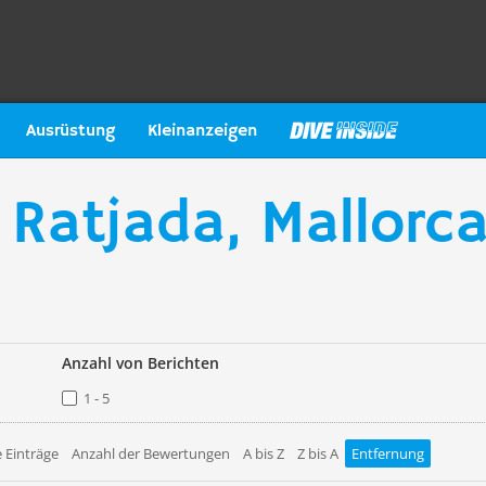
Ausrüstung
Kleinanzeigen
 Ratjada, Mallorc
Anzahl von Berichten
1 - 5
 Einträge
Anzahl der Bewertungen
A bis Z
Z bis A
Entfernung