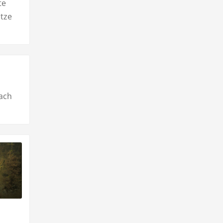
te
ätze
fach