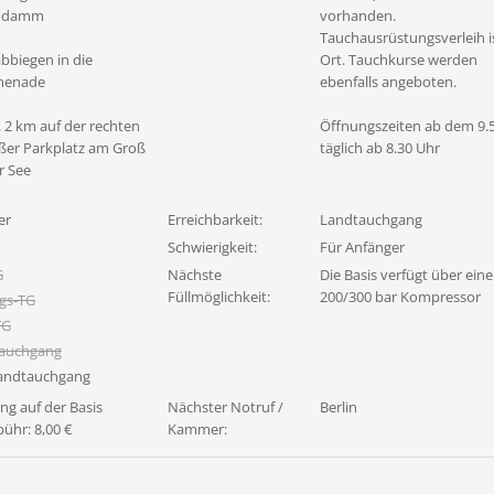
lddamm
vorhanden.
Tauchausrüstungsverleih i
bbiegen in die
Ort. Tauchkurse werden
menade
ebenfalls angeboten.
. 2 km auf der rechten
Öffnungszeiten ab dem 9.5
oßer Parkplatz am Groß
täglich ab 8.30 Uhr
r See
er
Erreichbarkeit:
Landtauchgang
Schwierigkeit:
Für Anfänger
G
Nächste
Die Basis verfügt über ein
Füllmöglichkeit:
200/300 bar Kompressor
gs-TG
TG
tauchgang
wandtauchgang
g auf der Basis
Nächster Notruf /
Berlin
ühr: 8,00 €
Kammer: