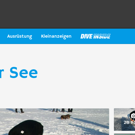
Ausrüstung
Kleinanzeigen
r See
28 F