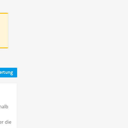
ertung
halb
er die