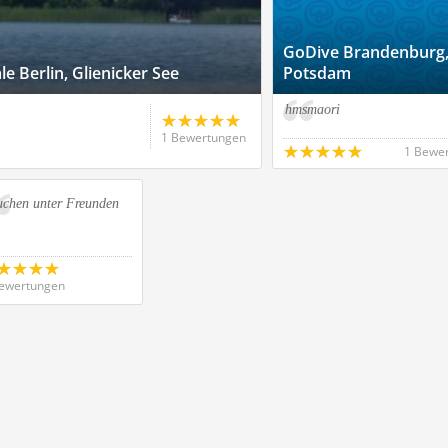
GoDive Brandenburg
e Berlin, Glienicker See
Potsdam
hmsmaori
1 Bewertungen
1 Bewe
uchen unter Freunden
ewertungen