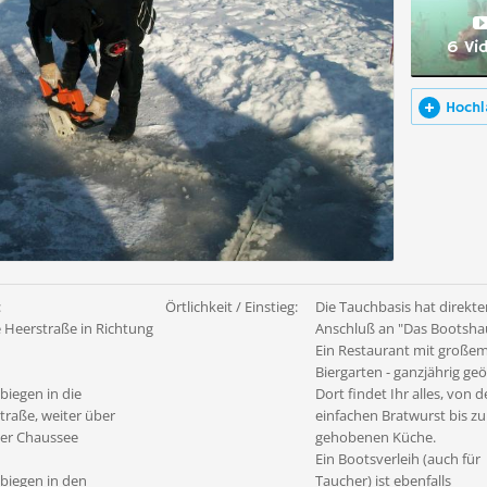
6 Vi
Hochl
:
Örtlichkeit / Einstieg:
Die Tauchbasis hat direkt
e Heerstraße in Richtung
Anschluß an "Das Bootsha
Ein Restaurant mit große
Biergarten - ganzjährig geö
biegen in die
Dort findet Ihr alles, von d
traße, weiter über
einfachen Bratwurst bis zu
er Chaussee
gehobenen Küche.
Ein Bootsverleih (auch für
bbiegen in den
Taucher) ist ebenfalls