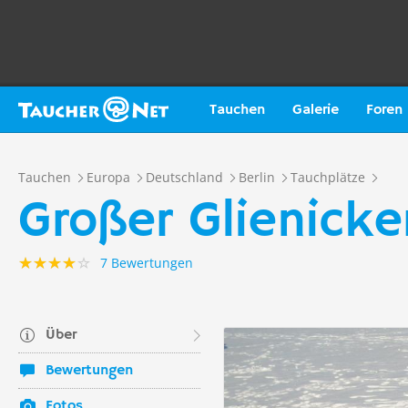
Tauchen
Galerie
Foren
Tauchen
Europa
Deutschland
Berlin
Tauchplätze
Großer Glienicke
7 Bewertungen
Über
Bewertungen
Fotos