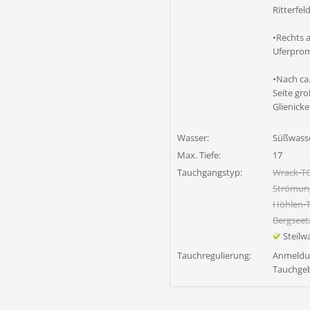
Ritterfe
•Rechts a
Uferpro
•Nach ca
Seite gr
Glienicke
Wasser:
Süßwass
Max. Tiefe:
17
Tauchgangstyp:
Wrack-T
Strömun
Höhlen-
Bergsee
Steil
Tauchregulierung:
Anmeldun
Tauchgeb