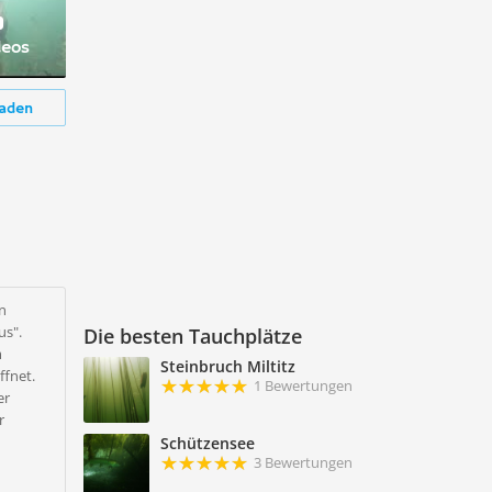
deos
aden
en
us".
Die besten Tauchplätze
m
Steinbruch Miltitz
ffnet.
1 Bewertungen
er
r
Schützensee
3 Bewertungen