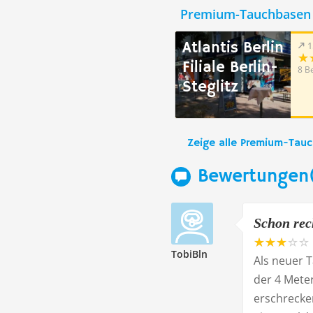
Premium-Tauchbasen 
Atlantis Berlin
1
Filiale Berlin-
8 B
Steglitz
Zeige alle Premium-Tau
Bewertungen
Schon rec
TobiBln
Als neuer 
der 4 Mete
erschrecken