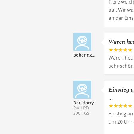
Tiere welc
auf. Wir w
an der Eins
Waren heu
Bobering205786
Waren heut
sehr schön
Einstieg 
...
Der_Harry
Padi RD
290 TGs
Einstieg an
um 20 Uhr.