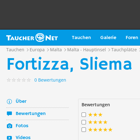
Tauchen
Galerie
Foren
Tauchen
Europa
Malta
Malta - Hauptinsel
Tauchplätze
Fortizza, Sliema
0 Bewertungen
Über
Bewertungen
Bewertungen
Fotos
Videos