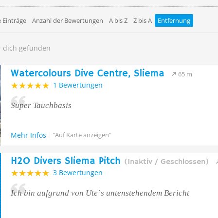
 Einträge
Anzahl der Bewertungen
A bis Z
Z bis A
Entfernung
r dich gefunden
Watercolours Dive Centre, Sliema
65 m
1 Bewertungen
Super Tauchbasis
Mehr Infos
"Auf Karte anzeigen"
H2O Divers Sliema Pitch
(Inaktiv / Geschlossen)
3 Bewertungen
Ich bin aufgrund von Ute´s untenstehendem Bericht