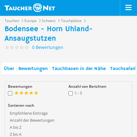
Tauchen
Europa
Schweiz
Tauchplätze
Bodensee - Horn Uhland-
Ansaugstutzen
0 Bewertungen
Über
Bewertungen
Tauchbasen in der Nähe
Tauchsafari
Bewertungen
Anzahl von Berichten
1 - 5
Sortieren nach
Empfohlene Einträge
Anzahl der Bewertungen
A bis Z
Z bis A