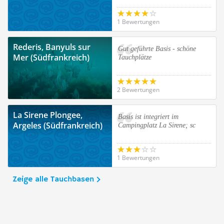
1 Bewertungen
Rederis, Banyuls sur
Gut geführte Basis - schöne
Mer (Südfrankreich)
Tauchplätze
2 Bewertungen
La Sirene Plongee,
Basis ist integriert im
Argeles (Südfrankreich)
Campingplatz La Sirene; sc
1 Bewertungen
Zeige alle Tauchbasen