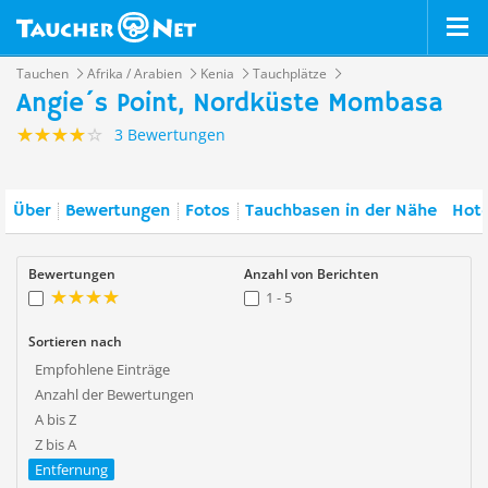
Tauchen
Afrika / Arabien
Kenia
Tauchplätze
Angie´s Point, Nordküste Mombasa
3 Bewertungen
Über
Bewertungen
Fotos
Tauchbasen in der Nähe
Hote
Bewertungen
Anzahl von Berichten
1 - 5
Sortieren nach
Empfohlene Einträge
Anzahl der Bewertungen
A bis Z
Z bis A
Entfernung