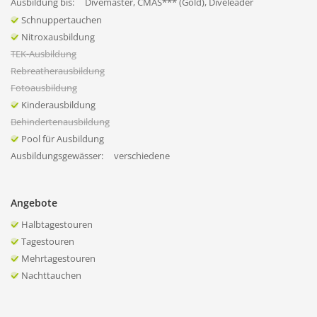
Ausbildung bis:
Divemaster, CMAS*** (Gold), Diveleader
Schnuppertauchen
Nitroxausbildung
TEK-Ausbildung
Rebreatherausbildung
Fotoausbildung
Kinderausbildung
Behindertenausbildung
Pool für Ausbildung
Ausbildungsgewässer:
verschiedene
Angebote
Halbtagestouren
Tagestouren
Mehrtagestouren
Nachttauchen