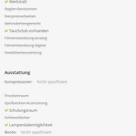
Werkstatt
Regler-Revisionen
Neoprenarbeiten
Behindertengerecht
Tauchclub vorhanden
Filmentwicklung analog
Filmentwicklung digital
Kreditkartenzahlung
Ausstattung
Kompressoren:
NIcht spezifiziert.
Trockenraum
Spülbecken Ausrüstung
Schulungsraum
Schliessfächer
Lampenlademöglichkeit
Boote:
NIcht spezifiziert.