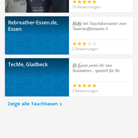
16 Bewertungen
Rebreather-Essen.de,
Habe bei Tauchdiscounter zwei
Essen
Sauerstoffsensoren b
2 Bewertungen
TecMe, Gladbeck
Hi Leute,wenn ihr was
besonderes - speziell für Re
2 Bewertungen
Zeige alle Tauchbasen