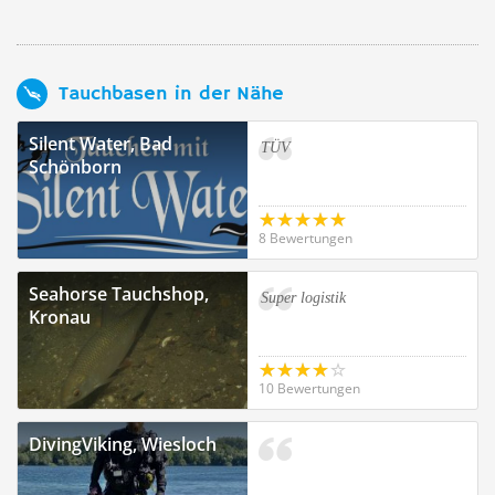
Tauchbasen in der Nähe
Silent Water, Bad
TÜV
Schönborn
8 Bewertungen
Seahorse Tauchshop,
Super logistik
Kronau
10 Bewertungen
DivingViking, Wiesloch