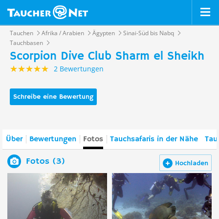
Tauchen
Afrika / Arabien
Ägypten
Sinai-Süd bis Nabq
Tauchbasen
Scorpion Dive Club Sharm el Sheikh
2 Bewertungen
Schreibe eine Bewertung
Über
Bewertungen
Fotos
Tauchsafaris in der Nähe
Tau
Fotos (3)
Hochladen