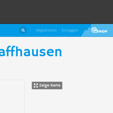
Registrieren
Einloggen

affhausen
Zeige Karte