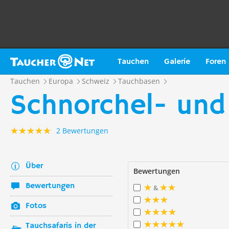
Tauchen
Galerie
Foren
Tauchen
Europa
Schweiz
Tauchbasen
Schnorchel- und
2 Bewertungen
Über
Bewertungen
Bewertungen
&
Fotos
Tauchsafaris in der