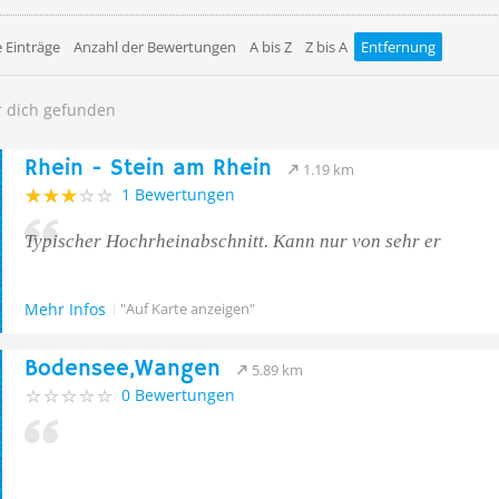
 Einträge
Anzahl der Bewertungen
A bis Z
Z bis A
Entfernung
r dich gefunden
Rhein - Stein am Rhein
1.19 km
1 Bewertungen
Typischer Hochrheinabschnitt. Kann nur von sehr er
Mehr Infos
"Auf Karte anzeigen"
Bodensee,Wangen
5.89 km
0 Bewertungen