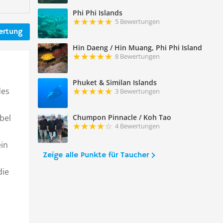
Phi Phi Islands
5 Bewertungen
ertung
Hin Daeng / Hin Muang, Phi Phi Island
8 Bewertungen
Phuket & Similan Islands
des
3 Bewertungen
bel
Chumpon Pinnacle / Koh Tao
4 Bewertungen
ein
Zeige alle Punkte für Taucher
die