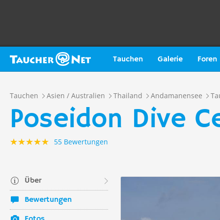
Tauchen
Galerie
Foren
Tauchen
Asien / Australien
Thailand
Andamanensee
Ta
Poseidon Dive Ce
55 Bewertungen
Über
Bewertungen
Fotos