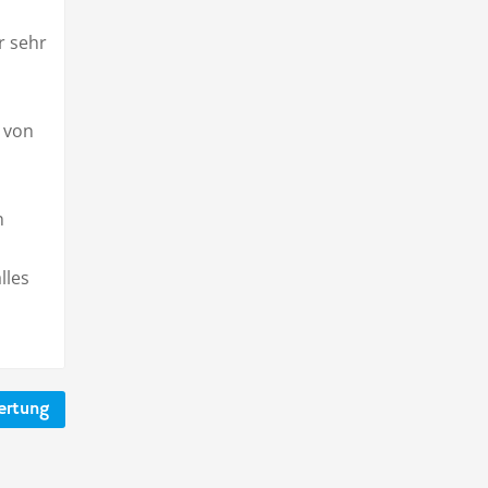
r sehr
 von
,
n
lles
ertung