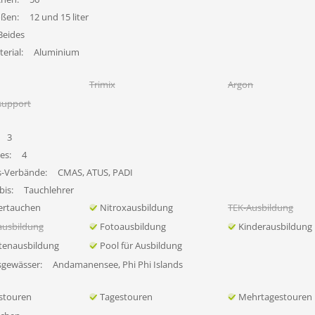
ößen:
12 und 15 liter
Beides
erial:
Aluminium
Trimix
Argon
support
3
es:
4
s-Verbände:
CMAS, ATUS, PADI
bis:
Tauchlehrer
ertauchen
Nitroxausbildung
TEK-Ausbildung
ausbildung
Fotoausbildung
Kinderausbildung
tenausbildung
Pool für Ausbildung
sgewässer:
Andamanensee, Phi Phi Islands
stouren
Tagestouren
Mehrtagestouren