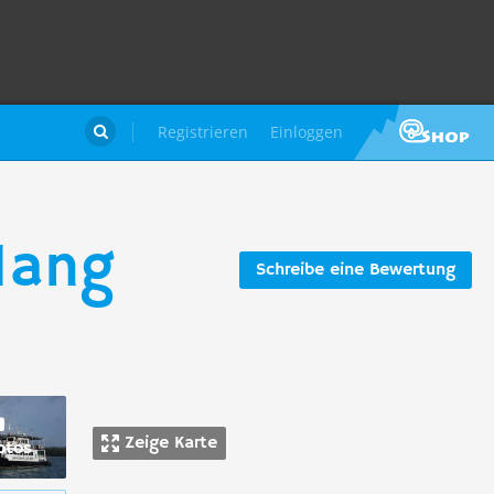
Registrieren
Einloggen

Nang
Schreibe eine Bewertung
Zeige Karte
otos