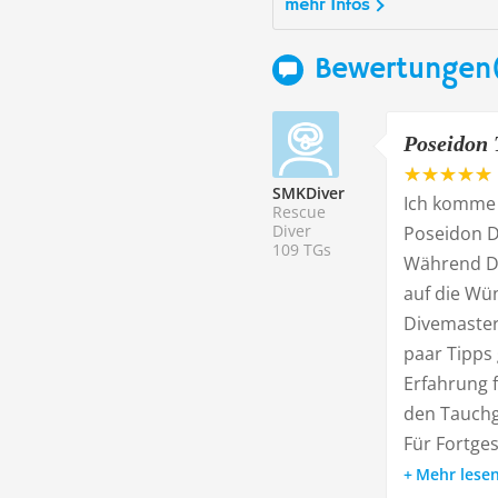
mehr Infos
Bewertungen
Poseidon 
SMKDiver
Ich komme 
Rescue
Diver
Poseidon Di
109 TGs
Während Dan
auf die Wü
Divemaster
paar Tipps
Erfahrung 
den Tauchg
Für Fortges
Mehr lese