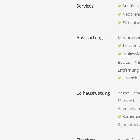
Services
Ausrüstu
Neoprena
Filmentw
Ausstattung
Kompressor
Trocken
Schliessf
Boote:
1 
Entfernung
Hausriff
Leihausrüstung
Anzahl Leih
Marken Lei
Alter Leiha
Kamerave
Rebreatherv
Flaschen
Anzahl Flas