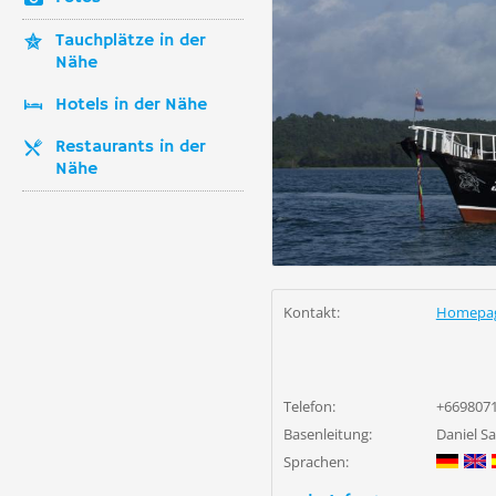
Tauchplätze in der
Nähe
Hotels in der Nähe
Restaurants in der
Nähe
Kontakt:
Homepa
Telefon:
+669807
Basenleitung:
Daniel S
Sprachen: