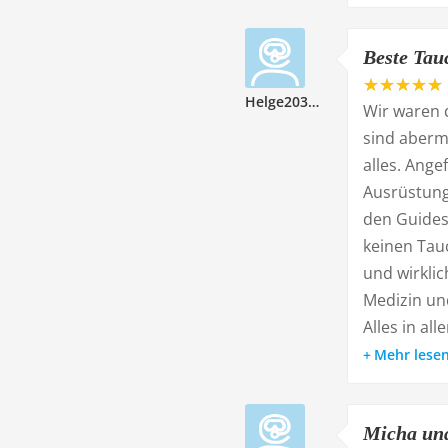
Beste Tau
Helge203434
Wir waren 
sind aberm
alles. Ang
Ausrüstung,
den Guides,
keinen Tauc
und wirkli
Medizin un
Alles in all
Mehr lese
Micha und