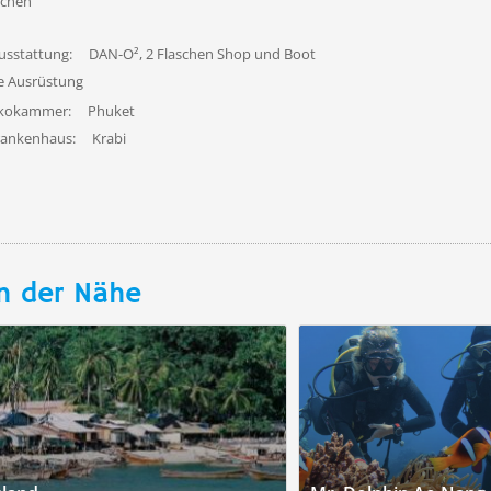
uchen
usstattung:
DAN-O², 2 Flaschen Shop und Boot
fe Ausrüstung
ekokammer:
Phuket
rankenhaus:
Krabi
n der Nähe