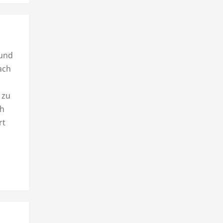
 und
ach
 zu
ch
rt