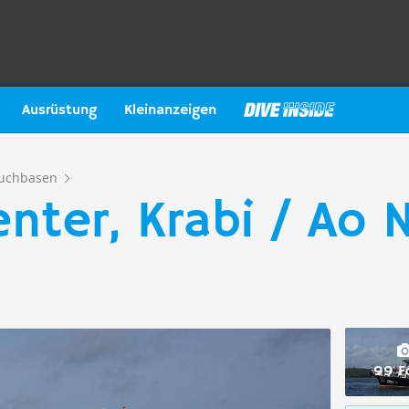
Ausrüstung
Kleinanzeigen
uchbasen
nter, Krabi / Ao 
99 F