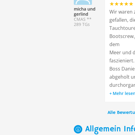
micha und
Wir waren 
gerlind
CMAS **
gefallen, d
289 TGs
Tauchtoure
Bootscrew.
dem
Meer und d
faszieniert
Boss Daniel
abgeholt u
durchorgani
Mehr lese
Alle Bewert
Allgemein Inf