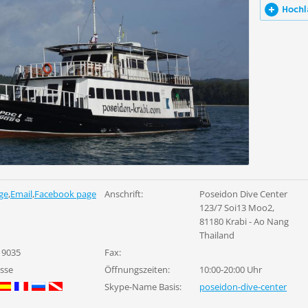
Hochl
ge
,
Email
,
Facebook page
Anschrift:
Poseidon Dive Center
123/7 Soi13 Moo2,
81180 Krabi - Ao Nang
Thailand
19035
Fax:
asse
Öffnungszeiten:
10:00-20:00 Uhr
Skype-Name Basis:
poseidon-dive-center