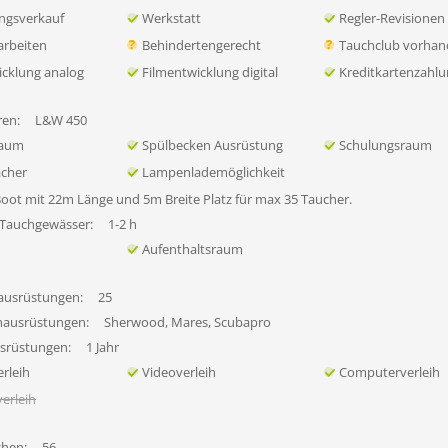
ngsverkauf
Werkstatt
Regler-Revisionen
rbeiten
Behindertengerecht
Tauchclub vorha
icklung analog
Filmentwicklung digital
Kreditkartenzahl
en:
L&W 450
raum
Spülbecken Ausrüstung
Schulungsraum
ächer
Lampenlademöglichkeit
Boot mit 22m Länge und 5m Breite Platz für max 35 Taucher.
 Tauchgewässer:
1-2 h
Aufenthaltsraum
ausrüstungen:
25
hausrüstungen:
Sherwood, Mares, Scubapro
usrüstungen:
1 Jahr
rleih
Videoverleih
Computerverleih
erleih
chen:
56