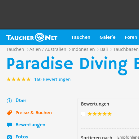
Tauchen
Galerie
Foren
Tauchen
Asien / Australien
Indonesien
Bali
Tauchbasen
Paradise Diving B
160 Bewertungen
Über
Bewertungen
Preise & Buchen
Bewertungen
Fotos
Empfohlene
Sortieren nach