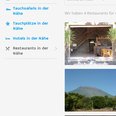
Tauchsafaris in der
Wir haben 4 Restaurants für
Nähe
Tauchplätze in der
Nähe
Hotels in der Nähe
Restaurants in der
Nähe