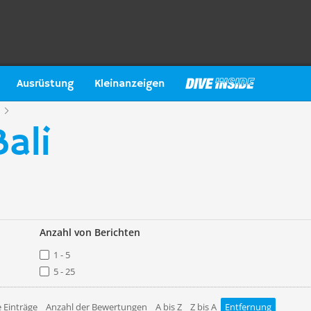
Ausrüstung
Kleinanzeigen
ali
Anzahl von Berichten
1 - 5
5 - 25
 Einträge
Anzahl der Bewertungen
A bis Z
Z bis A
Entfernung