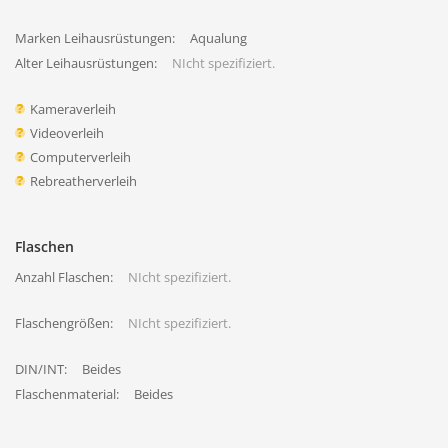
Marken Leihausrüstungen:
Aqualung
Alter Leihausrüstungen:
NIcht spezifiziert.
Kameraverleih
Videoverleih
Computerverleih
Rebreatherverleih
Flaschen
Anzahl Flaschen:
NIcht spezifiziert.
Flaschengrößen:
NIcht spezifiziert.
DIN/INT:
Beides
Flaschenmaterial:
Beides