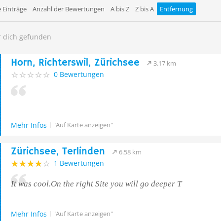
 Einträge
Anzahl der Bewertungen
A bis Z
Z bis A
Entfernung
r dich gefunden
Horn, Richterswil, Zürichsee
3.17 km
0 Bewertungen
Mehr Infos
"Auf Karte anzeigen"
Zürichsee, Terlinden
6.58 km
1 Bewertungen
It was cool.On the right Site you will go deeper T
Mehr Infos
"Auf Karte anzeigen"