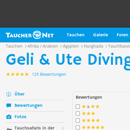
Tauchen
Galerie
Foren
Tauchen
Afrika / Arabien
Ägypten
Hurghada
Tauchbase
Geli & Ute Divin
125 Bewertungen
Über
Bewertungen
Bewertungen
&
Fotos
Tauchsafaris in der