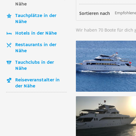
Nähe
Empfohlene
Sortieren nach
Tauchplätze in der
Nähe
Wir haben 70 Boote für dich
Hotels in der Nähe
Restaurants in der
Nähe
Tauchclubs in der
Nähe
Reiseveranstalter in
der Nähe