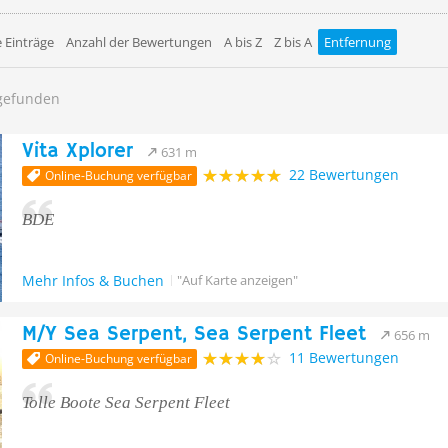
 Einträge
Anzahl der Bewertungen
A bis Z
Z bis A
Entfernung
 gefunden
Vita Xplorer
631 m
22 Bewertungen
Online-Buchung verfügbar
BDE
Mehr Infos & Buchen
"Auf Karte anzeigen"
M/Y Sea Serpent, Sea Serpent Fleet
656 m
11 Bewertungen
Online-Buchung verfügbar
Tolle Boote Sea Serpent Fleet