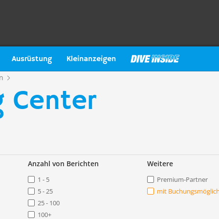
Ausrüstung
Kleinanzeigen
n
g Center
Anzahl von Berichten
Weitere
1 - 5
Premium-Partner
5 - 25
mit Buchungsmöglich
25 - 100
100+