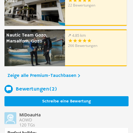
Gozo
22 Bewertungen
Nautic Team Gozo,
4.85 km
Marsalforn, Gozo
266 Bewertungen
Zeige alle Premium-Tauchbasen
Bewertungen(2)
Schreibe eine Bewertung
MiDoauHa
AOWD
120 TGs
Perfect holiday