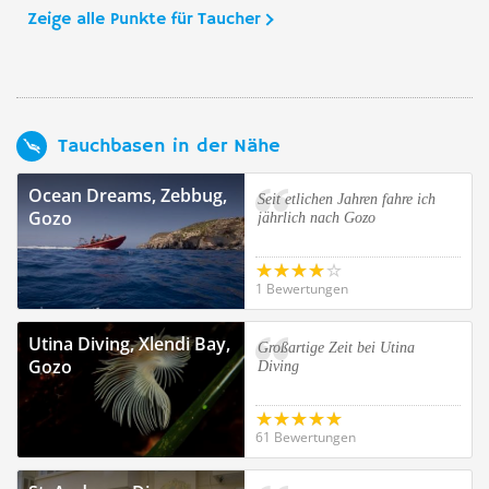
Zeige alle Punkte für Taucher
Tauchbasen in der Nähe
Ocean Dreams, Zebbug,
Seit etlichen Jahren fahre ich
Gozo
jährlich nach Gozo
1 Bewertungen
Utina Diving, Xlendi Bay,
Großartige Zeit bei Utina
Gozo
Diving
61 Bewertungen