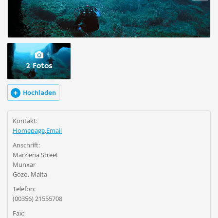
2 Fotos
Hochladen
Kontakt:
Homepage
,
Email
Anschrift:
Marziena Street
Munxar
Gozo, Malta
Telefon:
(00356) 21555708
Fax: