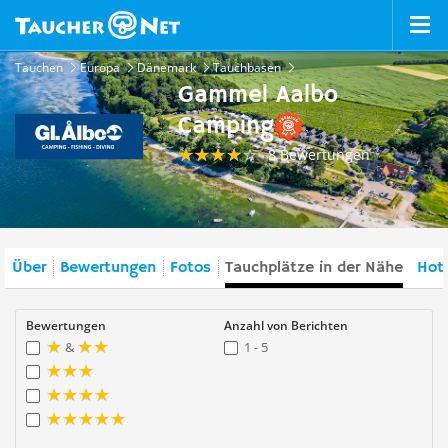
Tauchen
Europa
Dänemark
Tauchbasen
Gammel Aalbo
Camping
8 Bewertungen
Über
Bewertungen
Fotos
Tauchplätze in der Nähe
Hote
Bewertungen
Anzahl von Berichten
&
1 - 5