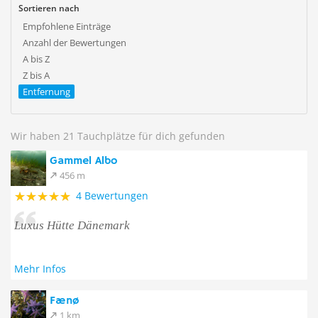
Sortieren nach
Empfohlene Einträge
Anzahl der Bewertungen
A bis Z
Z bis A
Entfernung
Wir haben 21 Tauchplätze für dich gefunden
Gammel Albo
456 m
4 Bewertungen
Luxus Hütte Dänemark
Mehr Infos
Fænø
1 km