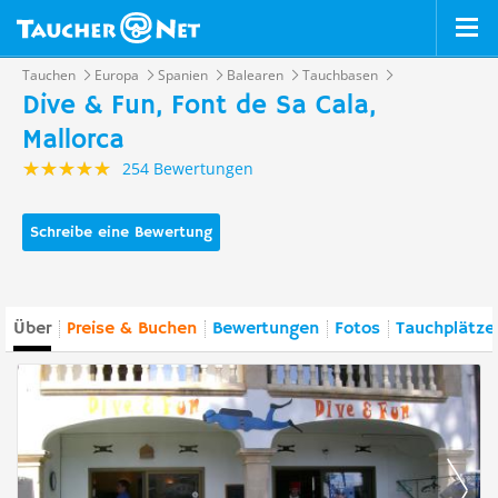
Tauchen
Europa
Spanien
Balearen
Tauchbasen
Dive & Fun, Font de Sa Cala,
Mallorca
254 Bewertungen
Schreibe eine Bewertung
Über
Preise & Buchen
Bewertungen
Fotos
Tauchplätze