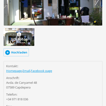
215 Fotos
Hochladen
Kontakt:
Homepage
,
Email
,
Facebook page
Anschrift:
Avda. de Canyamel 48
07589 Capdepera
Telefon:
+34 971 818 036