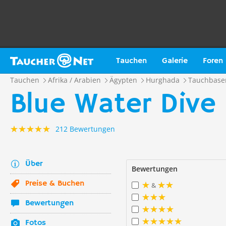
Tauchen
Galerie
Foren
Tauchen
Afrika / Arabien
Ägypten
Hurghada
Tauchbase
Blue Water Dive
212 Bewertungen
Über
Bewertungen
Preise & Buchen
&
Bewertungen
Fotos