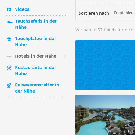
Videos
Empfohlene
Sortieren nach
Tauchsafaris in der
Nähe
Wir haben 57 Hotels für dic
Tauchplätze in der
Nähe
Hotels in der Nähe
Restaurants in der
Nähe
Reiseveranstalter in
der Nähe