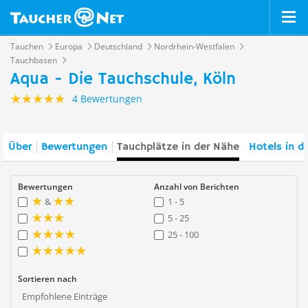
Tauchen
Europa
Deutschland
Nordrhein-Westfalen
Tauchbasen
Aqua - Die Tauchschule, Köln
4 Bewertungen
Über
Bewertungen
Tauchplätze in der Nähe
Hotels in d
Bewertungen
Anzahl von Berichten
&
1 - 5
5 - 25
25 - 100
Sortieren nach
Empfohlene Einträge