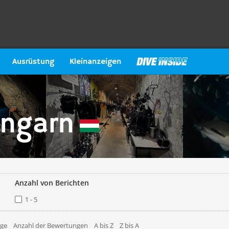
Ausrüstung
Kleinanzeigen
Ungarn
Anzahl von Berichten
1 - 5
äge
Anzahl der Bewertungen
A bis Z
Z bis A