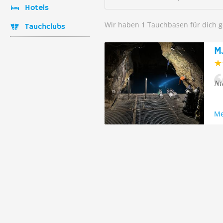
Hotels
Wir haben 1 Tauchbasen für dich 
Tauchclubs
M
Ni
Me