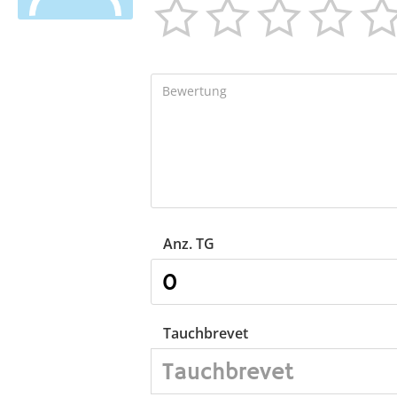




Anz. TG
Tauchbrevet