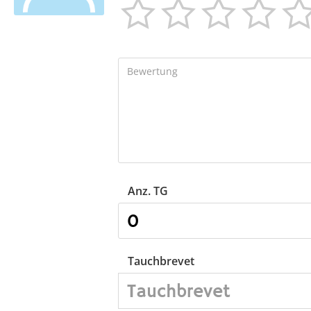




Anz. TG
Tauchbrevet