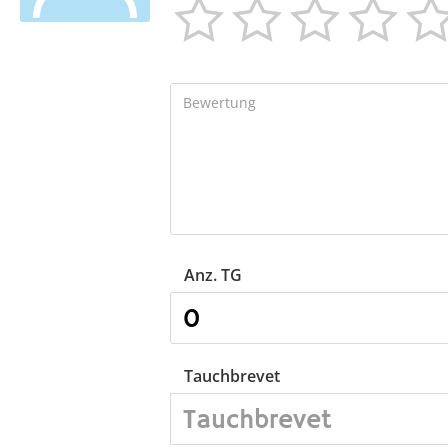




Anz. TG
Tauchbrevet